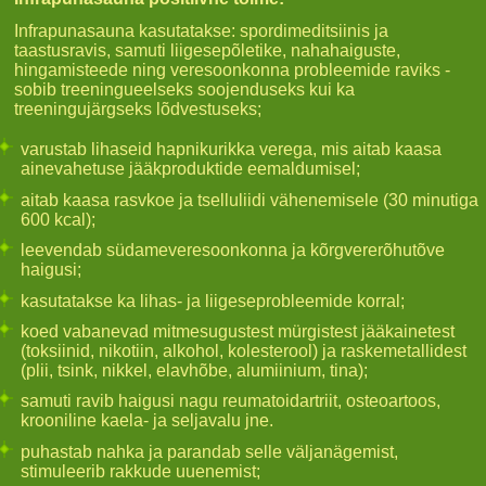
Infrapunasauna kasutatakse: spordimeditsiinis ja
taastusravis, samuti liigesepõletike, nahahaiguste,
hingamisteede ning veresoonkonna probleemide raviks -
sobib treeningueelseks soojenduseks kui ka
treeningujärgseks lõdvestuseks;
varustab lihaseid hapnikurikka verega, mis aitab kaasa
ainevahetuse jääkproduktide eemaldumisel;
aitab kaasa rasvkoe ja tselluliidi vähenemisele (30 minutiga
600 kcal);
leevendab südameveresoonkonna ja kõrgvererõhutõve
haigusi;
kasutatakse ka lihas- ja liigeseprobleemide korral;
koed vabanevad mitmesugustest mürgistest jääkainetest
(toksiinid, nikotiin, alkohol, kolesterool) ja raskemetallidest
(plii, tsink, nikkel, elavhõbe, alumiinium, tina);
samuti ravib haigusi nagu reumatoidartriit, osteoartoos,
krooniline kaela- ja seljavalu jne.
puhastab nahka ja parandab selle väljanägemist,
stimuleerib rakkude uuenemist;