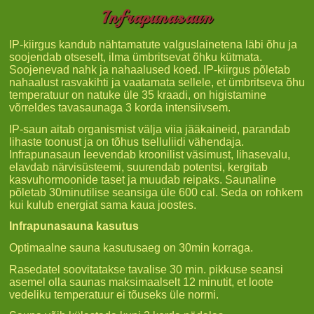
Infrapunasaun
IP-kiirgus kandub nähtamatute valguslainetena läbi õhu ja
soojendab otseselt, ilma ümbritsevat õhku kütmata.
Soojenevad nahk ja nahaalused koed. IP-kiirgus põletab
nahaalust rasvakihti ja vaatamata sellele, et ümbritseva õhu
temperatuur on natuke üle 35 kraadi, on higistamine
võrreldes tavasaunaga 3 korda intensiivsem.
IP-saun aitab organismist välja viia jääkaineid, parandab
lihaste toonust ja on tõhus tselluliidi vähendaja.
Infrapunasaun leevendab kroonilist väsimust, lihasevalu,
elavdab närvisüsteemi, suurendab potentsi, kergitab
kasvuhormoonide taset ja muudab reipaks. Saunaline
põletab 30minutilise seansiga üle 600 cal. Seda on rohkem
kui kulub energiat sama kaua joostes.
Infrapunasauna kasutus
Optimaalne sauna kasutusaeg on 30min korraga.
Rasedatel soovitatakse tavalise 30 min. pikkuse seansi
asemel olla saunas maksimaalselt 12 minutit, et loote
vedeliku temperatuur ei tõuseks üle normi.