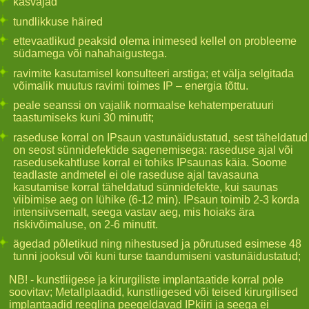
kasvajad
tundlikkuse häired
ettevaatlikud peaksid olema inimesed kellel on probleeme
südamega või nahahaigustega.
ravimite kasutamisel konsulteeri arstiga; et välja selgitada
võimalik muutus ravimi toimes IP – energia tõttu.
peale seanssi on vajalik normaalse kehatemperatuuri
taastumiseks kuni 30 minutit;
raseduse korral on IPsaun vastunäidustatud, sest täheldatud
on seost sünnidefektide sagenemisega: raseduse ajal või
rasedusekahtluse korral ei tohiks IPsaunas käia. Soome
teadlaste andmetel ei ole raseduse ajal tavasauna
kasutamise korral täheldatud sünnidefekte, kui saunas
viibimise aeg on lühike (6-12 min). IPsaun toimib 2-3 korda
intensiivsemalt, seega vastav aeg, mis hoiaks ära
riskivõimaluse, on 2-6 minutit.
ägedad põletikud ning nihestused ja põrutused esimese 48
tunni jooksul või kuni turse taandumiseni vastunäidustatud;
NB! - kunstliigese ja kirurgiliste implantaatide korral pole
soovitav; Metallplaadid, kunstliigesed või teised kirurgilised
implantaadid reeglina peegeldavad IPkiiri ja seega ei