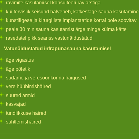
ravimite kasutamisel konsulteeri raviarstiga
kui tervislik seisund halveneb, katkestage sauna kasutamine
kunstliigese ja kirurgiliste implantaatide korral pole soovitav
peale 30 min sauna kasutamist ärge minge külma kätte
rasedatel pikk seanss vastunäidustatud
Vatunäidustatud infrapunasauna kasutamisel
äge vigastus
äge põletik
südame ja veresoonkonna haigused
vere hüübimishäired
suured armid
kasvajad
tundlikkuse häired
suhtlemishäired