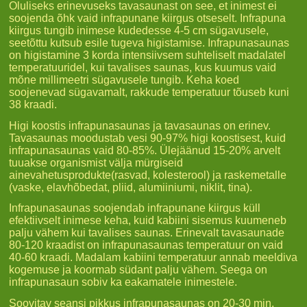
Oluliseks erinevuseks tavasaunast on see, et inimest ei
soojenda õhk vaid infrapunane kiirgus otseselt. Infrapuna
kiirgus tungib inimese kudedesse 4-5 cm sügavusele,
seetõttu kutsub esile tugeva higistamise. Infrapunasaunas
on higistamine 3 korda intensiivsem suhteliselt madalatel
temperatuuridel, kui tavalises saunas, kus kuumus vaid
mõne millimeetri sügavusele tungib. Keha koed
soojenevad sügavamalt, rakkude temperatuur tõuseb kuni
38 kraadi.
Higi koostis infrapunasaunas ja tavasaunas on erinev.
Tavasaunas moodustab vesi 90-97% higi koostisest, kuid
infrapunasaunas vaid 80-85%. Ülejäänud 15-20% arvelt
tuuakse organismist välja mürgiseid
ainevahetusprodukte(rasvad, kolesterool) ja raskemetalle
(vaske, elavhõbedat, pliid, alumiiniumi, niklit, tina).
Infrapunasaunas soojendab infrapunane kiirgus küll
efektiivselt inimese keha, kuid kabiini sisemus kuumeneb
palju vähem kui tavalises saunas. Erinevalt tavasaunade
80-120 kraadist on infrapunasaunas temperatuur on vaid
40-60 kraadi. Madalam kabiini temperatuur annab meeldiva
kogemuse ja koormab südant palju vähem. Seega on
infrapunasaun sobiv ka eakamatele inimestele.
Soovitav seansi pikkus infrapunasaunas on 20-30 min,