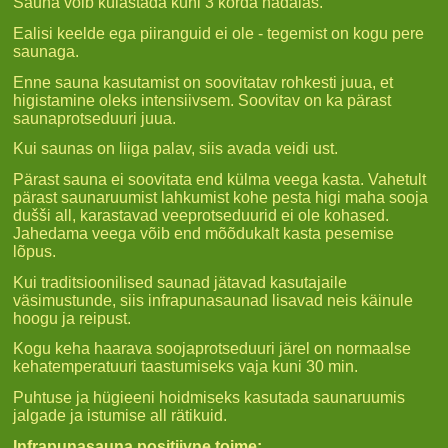
Sauna võib külastada kuni 3 korda nädalas.
Ealisi keelde ega piiranguid ei ole - tegemist on kogu pere
saunaga.
Enne sauna kasutamist on soovitatav rohkesti juua, et
higistamine oleks intensiivsem. Soovitav on ka pärast
saunaprotseduuri juua.
Kui saunas on liiga palav, siis avada veidi ust.
Pärast sauna ei soovitata end külma veega kasta. Vahetult
pärast saunaruumist lahkumist kohe pesta higi maha sooja
dušši all, karastavad veeprotseduurid ei ole kohased.
Jahedama veega võib end mõõdukalt kasta pesemise
lõpus.
Kui traditsioonilised saunad jätavad kasutajaile
väsimustunde, siis infrapunasaunad lisavad neis käinule
hoogu ja reipust.
Kogu keha haarava soojaprotseduuri järel on normaalse
kehatemperatuuri taastumiseks vaja kuni 30 min.
Puhtuse ja hügieeni hoidmiseks kasutada saunaruumis
jalgade ja istumise all rätikuid.
Infrapunasauna positiivne toime: