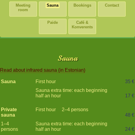
Meeting
Sauna
Bookings
Contact
room
Paide
Café &
Konverents
Sauna
Read about infrared sauna (in Estonian)
Sauna
First hour
35 €
Sauna extra time: each beginning
half an hour
17 €
Private
First hour
2–4 persons
sauna
48 €
1–4
Sauna extra time: each beginning
persons
half an hour
24 €