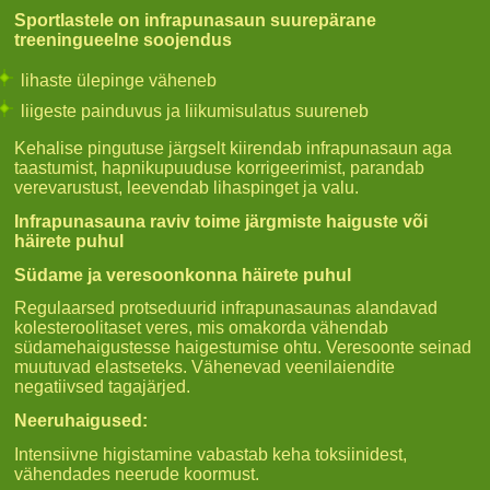
Sportlastele on infrapunasaun suurepärane
treeningueelne soojendus
lihaste ülepinge väheneb
liigeste painduvus ja liikumisulatus suureneb
Kehalise pingutuse järgselt kiirendab infrapunasaun aga
taastumist, hapnikupuuduse korrigeerimist, parandab
verevarustust, leevendab lihaspinget ja valu.
Infrapunasauna raviv toime järgmiste haiguste või
häirete puhul
Südame ja veresoonkonna häirete puhul
Regulaarsed protseduurid infrapunasaunas alandavad
kolesteroolitaset veres, mis omakorda vähendab
südamehaigustesse haigestumise ohtu. Veresoonte seinad
muutuvad elastseteks. Vähenevad veenilaiendite
negatiivsed tagajärjed.
Neeruhaigused:
Intensiivne higistamine vabastab keha toksiinidest,
vähendades neerude koormust.