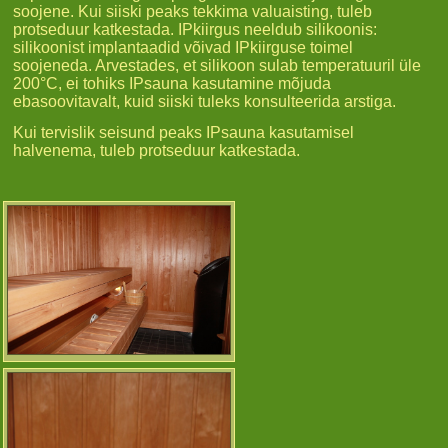
soojene. Kui siiski peaks tekkima valuaisting, tuleb
protseduur katkestada. IPkiirgus neeldub silikoonis:
silikoonist implantaadid võivad IPkiirguse toimel
soojeneda. Arvestades, et silikoon sulab temperatuuril üle
200°C, ei tohiks IPsauna kasutamine mõjuda
ebasoovitavalt, kuid siiski tuleks konsulteerida arstiga.
Kui tervislik seisund peaks IPsauna kasutamisel
halvenema, tuleb protseduur katkestada.