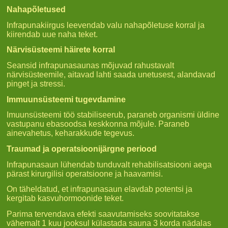
Nahapõletused
Infrapunakiirgus leevendab valu nahapõletuse korral ja
kiirendab uue naha teket.
Närvisüsteemi häirete korral
Seansid infrapunasaunas mõjuvad rahustavalt
närvisüsteemile, aitavad lahti saada unetusest, alandavad
pinget ja stressi.
Immuunsüsteemi tugevdamine
Imuunsüsteemi töö stabiliseerub, paraneb organismi üldine
vastupanu ebasoodsa keskkonna mõjule. Paraneb
ainevahetus, keharakkude tegevus.
Traumad ja operatsioonijärgne periood
Infrapunasaun lühendab tunduvalt rehabilisatsiooni aega
pärast kirurgilisi operatsioone ja haavamisi.
On täheldatud, et infrapunasaun elavdab potentsi ja
kergitab kasvuhormoonide teket.
Parima tervendava efekti saavutamiseks soovitatakse
vähemalt 1 kuu jooksul külastada sauna 3 korda nädalas