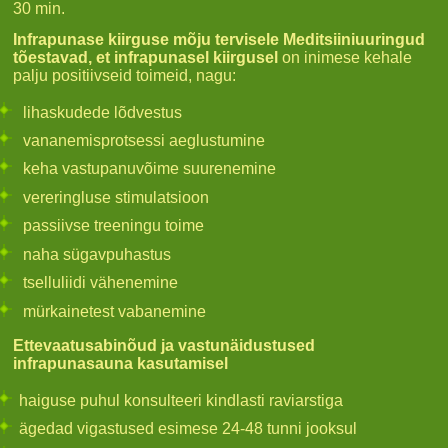
30 min.
Infrapunase kiirguse mõju tervisele Meditsiiniuuringud
tõestavad, et infrapunasel kiirgusel
on inimese kehale
palju positiivseid toimeid, nagu:
lihaskudede lõdvestus
vananemisprotsessi aeglustumine
keha vastupanuvõime suurenemine
vereringluse stimulatsioon
passiivse treeningu toime
naha sügavpuhastus
tselluliidi vähenemine
mürkainetest vabanemine
Ettevaatusabinõud ja vastunäidustused
infrapunasauna kasutamisel
haiguse puhul konsulteeri kindlasti raviarstiga
ägedad vigastused esimese 24-48 tunni jooksul