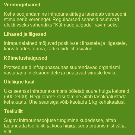
Vereringehäired
Keha soojendamine infrapunakiirtega laiendab veresooni,
stimuleerib vereringet. Regulaarsed seansid osutuvad
efektiivseks vahendiks "Külmade jalgade" ravimiseks.
Lihased ja liigesed
Infrapunalained mõjuvad positiivselt lihastele ja liigestele,
kõrvaldades reuma, radikuliidi, lihasvalud.
Külmetushaigused
Protseduurid infrapunasaunas suurendavad organismi
vastupanu infeksioonidele ja peatavad viiruste leviku.
Üleliigne kaal
Üks seanss infrapunakambris põletab suure hulga kaloreid
(600-2400). Regulaarne kasutamine aitab tasakaalustada
kehakaalu. Ühe seansiga võib kaotada 1 kg kehakaalust.
Tselluliit
Sügav infrapunasoojuse tungimine kudedesse, aitab
lagundada tselluliiti ja koos higiga seda organismist välja
viia.