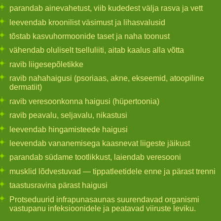
parandab ainevahetust, viib kudedest välja rasva ja vett
leevendab kroonilist väsimust ja lihasvalusid
tõstab kasvuhormoonide taset ja naha toonust
vähendab oluliselt tselluliiti, aitab kaalus alla võtta
ravib liigesepõletikke
ravib nahahaigusi (psoriaas, akne, ekseemid, atoopiline
dermatiit)
ravib veresoonkonna haigusi (hüpertoonia)
ravib peavalu, seljavalu, nikastusi
leevendab hingamisteede haigusi
leevendab vananemisega kaasnevat liigeste jäikust
parandab südame tootlikkust, laiendab veresooni
musklid lõdvestuvad — tippatleetidele enne ja pärast trenni
taastusravina pärast haigusi
Protseduurid infrapunasaunas suurendavad organismi
vastupanu infeksioonidele ja peatavad viiruste leviku.