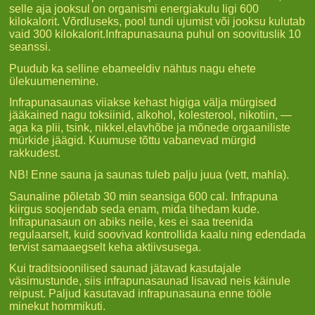
selle aja jooksul on organismi energiakulu ligi 600
kilokalorit. Võrdluseks, pool tundi ujumist või jooksu kulutab
vaid 300 kilokalorit.Infrapunasauna puhul on soovituslik 10
seanssi.
Puudub ka selline ebameeldiv nähtus nagu ehete
ülekuumenemine.
Infrapunasaunas viiakse kehast higiga välja mürgised
jääkained nagu toksiinid, alkohol, kolesterool, nikotiin, —
aga ka plii, tsink, nikkel,elavhõbe ja mõnede orgaaniliste
mürkide jäägid. Kuumuse tõttu vabanevad mürgid
rakkudest.
NB! Enne sauna ja saunas tuleb palju juua (vett, mahla).
Saunaline põletab 30 min seansiga 600 cal. Infrapuna
kiirgus soojendab seda enam, mida tihedam kude.
Infrapunasaun on abiks neile, kes ei saa treenida
regulaarselt, kuid soovivad kontrollida kaalu ning edendada
tervist samaaegselt keha aktiivsusega.
Kui traditsioonilised saunad jätavad kasutajale
väsimustunde, siis infrapunasaunad lisavad neis käinule
reipust. Paljud kasutavad infrapunasauna enne tööle
minekut hommikuti.