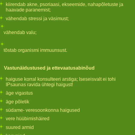
kiirendab akne, psoriaasi, ekseemide, nahapõletuste ja
haavade paranemist;
vähendab stressi ja väsimust;
vähendab valu;
tõstab organismi immuunsust.
Vastunäidustused ja ettevaatusabinõud
haiguse korral konsulteeri arstiga; Iseseisvalt ei tohi
IPsaunas ravida ühtegi haigust!
äge vigastus
äge põletik
südame- veresoonkonna haigused
vere hüübimishäired
suured armid