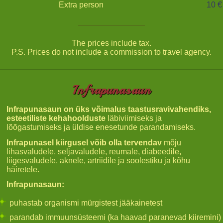
Extra person
10 €
The prices include tax.
P.S. Prices do not include a commission to travel agency.
Infrapunasaun
Infrapunasaun on üks võimalus taastusravivahendiks,
esteetiliste kehahoolduste
läbiviimiseks ja
lõõgastumiseks ja üldise enesetunde parandamiseks.
Infrapunasel kiirgusel võib olla tervendav
mõju
lihasvaludele, seljavaludele, reumale, diabeedile,
liigesvaludele, aknele, artriidile ja soolestiku ja kõhu
häiretele.
Infrapunasaun:
puhastab organismi mürgistest jääkainetest
parandab immuunsüsteemi (ka haavad paranevad kiiremini)