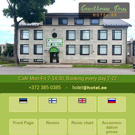
Café Mon-Fri 7-14:30, Booking every day 7-22
+372 385 0385
•
hotel
Front Page
Rooms
Room chart
Accommo­
dation
prices